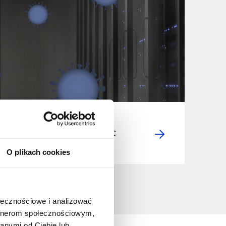
plan in IT during a pandemic
O plikach cookies
ołecznościowe i analizować
artnerom społecznościowym,
anymi od Ciebie lub