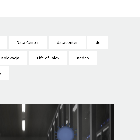
Data Center
datacenter
dc
Kolokacja
Life of Talex
nedap
y