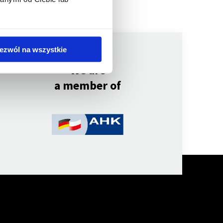
ezwól na wszystkie
We are
a member of