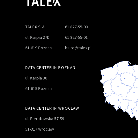
TALEX S.A.
61 827-55-00
ul. Karpia 27D
61 827-55-01
61-619 Poznan
biuro@talex.pl
DATA CENTER IN POZNAN
ul. Karpia 30
61-619 Poznan
DATA CENTER IN WROCLAW
ul. Bierutowska 57-59
51-317 Wroclaw