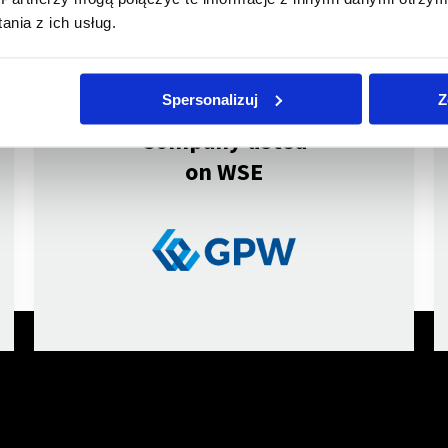
nia z ich usług.
Spersonalizuj
Z
Company listed
on WSE