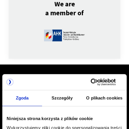
We are
a member of
Zgoda
Szczegóły
O plikach cookies
TALEX S.A.
61 827-55-00
ul. Karpia 27D
61 827-55-01
Niniejsza strona korzysta z plików cookie
61-619 Poznan
biuro@talex.pl
Wykorzystujemy pliki cookie do spersonalizowania treści