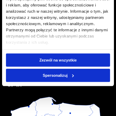
i reklam, aby oferować funkcje społecznościowe i
analizować ruch w naszej witrynie. Informacje o tym, jak
DATA CENTER IN POZNAN
korzystasz z naszej witryny, udostępniamy partnerom
społecznościowym, reklamowym i analitycznym.
ul. Karpia 30
Partnerzy mogą połączyć te informacje z innymi danymi
61-619 Poznan
otrzymanymi od Ciebie lub uzyskanymi podczas
korzystania z ich usług.
DATA CENTER IN WROCLAW
ul. Bierutowska 57-59
Zezwól na wszystkie
51-317 Wroclaw
Spersonalizuj