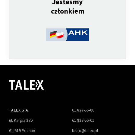
Jesteśmy
członkiem
TALEX S.A.
61 827-55-00
ul. Karpia 27D
61 827-55-01
61-619 Poznań
biuro@talex.pl