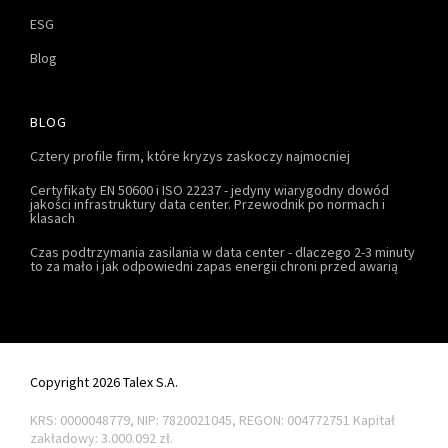
ESG
Blog
BLOG
Cztery profile firm, które kryzys zaskoczy najmocniej
Certyfikaty EN 50600 i ISO 22237 - jedyny wiarygodny dowód
jakości infrastruktury data center. Przewodnik po normach i
klasach
Czas podtrzymania zasilania w data center - dlaczego 2-3 minuty
to za mało i jak odpowiedni zapas energii chroni przed awarią
Copyright 2026 Talex S.A.
KRS: 0000048779, NIP: 7820021045, REGON: 004772751
Kapitał
zakładowy: 3.000.092 zł.