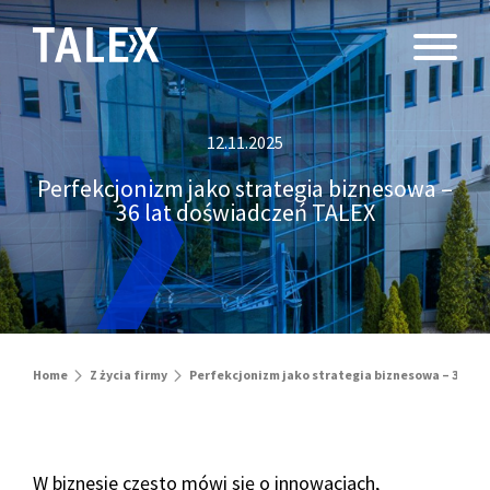
12.11.2025
Perfekcjonizm jako strategia biznesowa –
36 lat doświadczeń TALEX
Home
Z życia firmy
Perfekcjonizm jako strategia biznesowa – 36 la
W biznesie często mówi się o innowacjach,