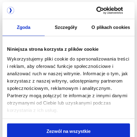
Nie wszyscy klienci są dla Ciebie.
Lepiej
współpracować z tymi, którzy doceniają jakość,
niż z tymi, którzy szukają tylko ceny.
Zgoda
Szczegóły
O plikach cookies
Perfekcjonizm nie jest przeszkodą w biznesie –
może być jego największą siłą. Talex pokazuje,
Niniejsza strona korzysta z plików cookie
że dzięki konsekwencji, wysokim standardom i
Wykorzystujemy pliki cookie do spersonalizowania treści
kulturze organizacyjnej można budować firmę,
i reklam, aby oferować funkcje społecznościowe i
która przez 36 lat nie tylko przetrwała
analizować ruch w naszej witrynie. Informacje o tym, jak
wszystkie kryzysy, ale stała się symbolem
korzystasz z naszej witryny, udostępniamy partnerom
stabilności i jakości.
społecznościowym, reklamowym i analitycznym.
Partnerzy mogą połączyć te informacje z innymi danymi
W świecie, w którym wiele organizacji idzie drogą
otrzymanymi od Ciebie lub uzyskanymi podczas
„wystarczająco dobrze”, Talex wybrał drogę
korzystania z ich usług.
„najlepiej, jak potrafimy”. I to właśnie ta strategia
sprawiła, że zaufały mu banki, korporacje i
instytucje publiczne – a firma z polskim kapitałem
Zezwól na wszystkie
jest dziś jednym z najbardziej wiarygodnych