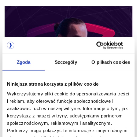
Zgoda
Szczegóły
O plikach cookies
Niniejsza strona korzysta z plików cookie
05.08.2026 r.
Wykorzystujemy pliki cookie do spersonalizowania treści
Cztery profile firm, które kryzys zaskoczy
i reklam, aby oferować funkcje społecznościowe i
najmocniej
analizować ruch w naszej witrynie. Informacje o tym, jak
korzystasz z naszej witryny, udostępniamy partnerom
społecznościowym, reklamowym i analitycznym.
Partnerzy mogą połączyć te informacje z innymi danymi