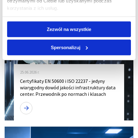
otrzymanymi od Ciebie lub uzyskanymi podczas
korzystania z ich usług.
Zezwól na wszystkie
Spersonalizuj
25.06.2026 r.
Certyfikaty EN 50600 i ISO 22237 - jedyny
wiarygodny dowód jakości infrastruktury data
center. Przewodnik po normach i klasach