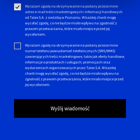
Wyrażam zgodę na otrzymywanie na podany przeze mnie
adres e-mail treści marketingowych i informacji handlowych
od Talex S.A. z siedzibą w Poznaniu. W każdej chwili mogę
wycofać zgodę, co nie będzie miało wpływu na zgodność z
prawem przetwarzania, które miało miejsce przed jej
wycofaniem.
Wyrażam zgodę na otrzymywanie na podany przeze mnie
numer telefonu powiadomień telefonicznych (SMS/MMS)
zawierających treści marketingowe, takie jak oferty handlowe,
informacje o produktach i usługach, promocjach oraz
wydarzeniach organizowanych przez Talex S.A. W każdej
chwili mogę wycofać zgodę, co nie będzie miało wpływu na
zgodność z prawem przetwarzania, które miało miejsce przed
jej wycofaniem.
Wyślij wiadomość