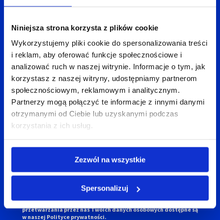
Niniejsza strona korzysta z plików cookie
Wykorzystujemy pliki cookie do spersonalizowania treści
i reklam, aby oferować funkcje społecznościowe i
analizować ruch w naszej witrynie. Informacje o tym, jak
korzystasz z naszej witryny, udostępniamy partnerom
społecznościowym, reklamowym i analitycznym.
Partnerzy mogą połączyć te informacje z innymi danymi
otrzymanymi od Ciebie lub uzyskanymi podczas
korzystania z ich usług.
Talex S.A. z siedzibą przy ul. Karpia 27D w Poznaniu (61-619) jest
administratorem Twoich danych osobowych, który gromadzi je
w celu udzielenia odpowiedzi na kierowane do nas pytania.
Zezwól na wszystkie
Ponadto Talex S.A. może przetwarzać Twoje dane w celu
przesyłania treści marketingowych, jeżeli wyrazisz na to zgodę.
Przysługuje Ci prawo dostępu do danych, ich sprostowania,
usunięcia, ograniczenia przetwarzania, przenoszenia,
Spersonalizuj
wniesienia sprzeciwu, wycofania zgody oraz złożenia skargi do
organu nadzorczego. Szczegółowe informacje odnoszące się do
przetwarzania przez nas Twoich danych osobowych dostępne są
w naszej
Polityce prywatności.