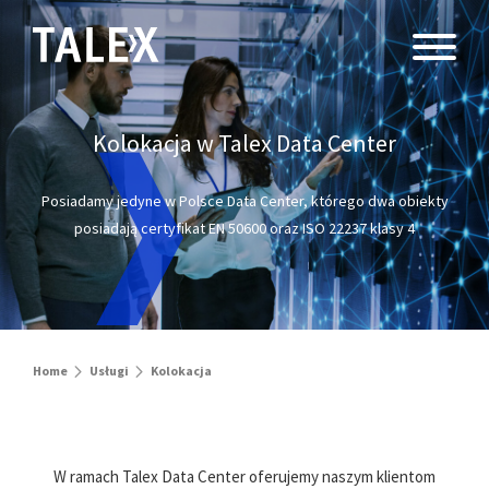
Kolokacja w Talex Data Center
Posiadamy jedyne w Polsce Data Center, którego dwa obiekty
posiadają certyfikat EN 50600 oraz ISO 22237 klasy 4
Home
Usługi
Kolokacja
W ramach Talex Data Center oferujemy naszym klientom