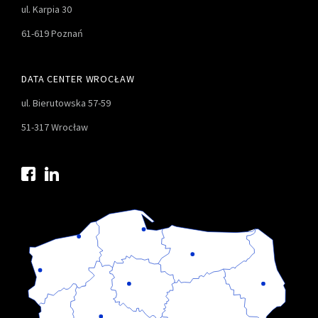
ul. Karpia 30
61-619 Poznań
DATA CENTER WROCŁAW
ul. Bierutowska 57-59
51-317 Wrocław