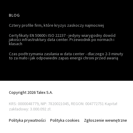
BLOG
Cztery profile firm, które kryzys zaskoczy najmocniej
Certyfikaty EN 50600 i ISO 22237 - jedyny wiarygodny dowód
jakości infrastruktury data center. Przewodnik po normach i
klasach
Czas podtrzymania zasilania w data center - dlaczego 2-3 minuty
to za mało i jak odpowiedni zapas energii chroni przed awarią
Copyright 2026 Talex S.A.
KRS: 0000048779, NIP: 7820021045, REGON: 004772751
Kapitał
zakładowy: 3.000.092 zł.
Polityka prywatności
Polityka cookies
Zgłoszenie wewnętrzne