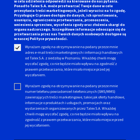
w celu udzielenia odpowiedzi na kierowane do nas pytania.
Ponadto Talex S.A. może przetwarzać Twoje dane w celu
przesyłania treści marketingowych, jeżeli wyrazisz na to zgodę.
Przysługuje Ci prawo dostępu do danych, ich sprostowania,
usunięcia, ograniczenia przetwarzania, przenoszenia,
wniesienia sprzeciwu, wycofania zgody oraz złożenia skargi do
organu nadzorczego. Szczegółowe informacje odnoszące się do
przetwarzania przez nas Twoich danych osobowych dostępne są
w naszej
Polityce prywatności.
Wyrażam zgodę na otrzymywanie na podany przeze mnie
adres e-mail treści marketingowych i informacji handlowych
od Talex S.A. z siedzibą w Poznaniu. W każdej chwili mogę
wycofać zgodę, co nie będzie miało wpływu na zgodność z
prawem przetwarzania, które miało miejsce przed jej
wycofaniem.
Wyrażam zgodę na otrzymywanie na podany przeze mnie
numer telefonu powiadomień telefonicznych (SMS/MMS)
zawierających treści marketingowe, takie jak oferty handlowe,
informacje o produktach i usługach, promocjach oraz
wydarzeniach organizowanych przez Talex S.A. W każdej
chwili mogę wycofać zgodę, co nie będzie miało wpływu na
zgodność z prawem przetwarzania, które miało miejsce przed
jej wycofaniem.