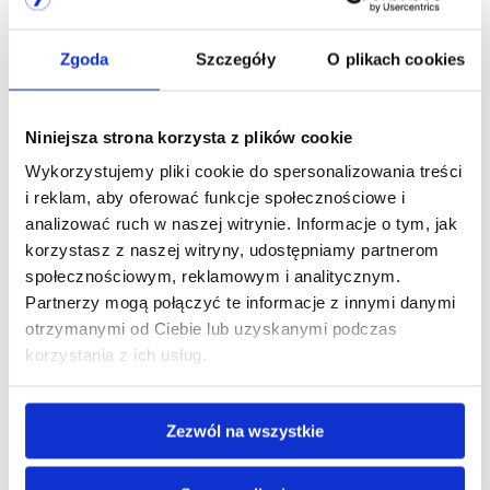
Zgoda
Szczegóły
O plikach cookies
Backup
Niniejsza strona korzysta z plików cookie
Wykorzystujemy pliki cookie do spersonalizowania treści
Bezpieczne rozwiązanie dla firm
i reklam, aby oferować funkcje społecznościowe i
analizować ruch w naszej witrynie. Informacje o tym, jak
Backup w Talex Data Center to przede wszystkim
korzystasz z naszej witryny, udostępniamy partnerom
kompleksowa ochrona najważniejszych zasobów
społecznościowym, reklamowym i analitycznym.
firmy. Dzięki dwóm niezależnym centrom danych,
Partnerzy mogą połączyć te informacje z innymi danymi
zaawansowanym technologiom oraz asynchronicznej
otrzymanymi od Ciebie lub uzyskanymi podczas
replikacji zapewniamy najwyższy poziom
korzystania z ich usług.
bezpieczeństwa. Elastyczność rozwiązania pozwala
na skalowanie usługi do aktualnych potrzeb, a
przewidywalne koszty eliminują ryzyko
Zezwól na wszystkie
niespodziewanych wydatków. To inwestycja chroni
dane przed zagrożeniami i gwarantuje ciągłość