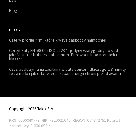
Blog
BLOG
Cztery profile firm, które kryzys zaskoczy najmocniej
Certyfikaty EN 50600 i ISO 22237 - jedyny wiarygodny dowód
jakości infrastruktury data center. Przewodnik po normach i
klasach
Czas podtrzymania zasilania w data center - dlaczego 2-3 minuty
to za mało i jak odpowiedni zapas energii chroni przed awarią
Copyright 2026 Talex S.A.
KRS: 0000048779, NIP: 7820021045, REGON: 004772751
Kapitał
zakładowy: 3.000.092 zł.