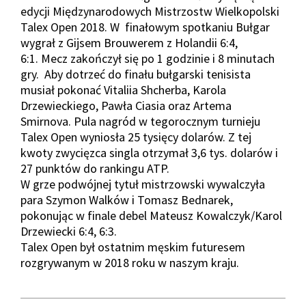
edycji Międzynarodowych Mistrzostw Wielkopolski
Talex Open 2018. W finałowym spotkaniu Bułgar
wygrał z Gijsem Brouwerem z Holandii 6:4,
6:1. Mecz zakończył się po 1 godzinie i 8 minutach
gry. Aby dotrzeć do finału bułgarski tenisista
musiał pokonać Vitaliia Shcherba, Karola
Drzewieckiego, Pawła Ciasia oraz Artema
Smirnova. Pula nagród w tegorocznym turnieju
Talex Open wyniosła 25 tysięcy dolarów. Z tej
kwoty zwycięzca singla otrzymał 3,6 tys. dolarów i
27 punktów do rankingu ATP.
W grze podwójnej tytuł mistrzowski wywalczyła
para Szymon Walków i Tomasz Bednarek,
pokonując w finale debel Mateusz Kowalczyk/Karol
Drzewiecki 6:4, 6:3.
Talex Open był ostatnim męskim futuresem
rozgrywanym w 2018 roku w naszym kraju.