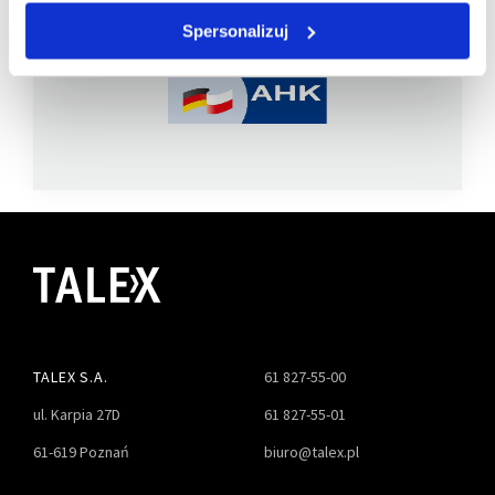
członkiem
Spersonalizuj
TALEX S.A.
61 827-55-00
ul. Karpia 27D
61 827-55-01
61-619 Poznań
biuro@talex.pl