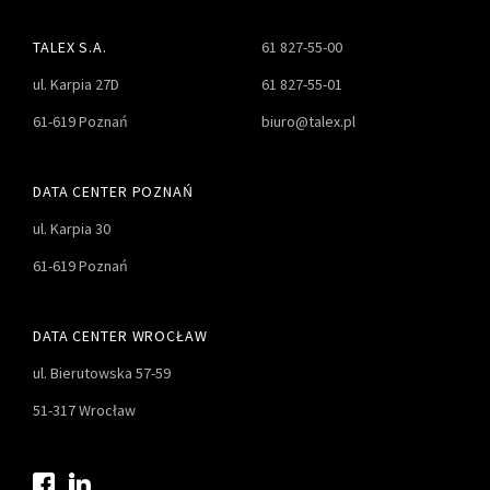
TALEX S.A.
61 827-55-00
ul. Karpia 27D
61 827-55-01
61-619 Poznań
biuro@talex.pl
DATA CENTER POZNAŃ
ul. Karpia 30
61-619 Poznań
DATA CENTER WROCŁAW
ul. Bierutowska 57-59
51-317 Wrocław