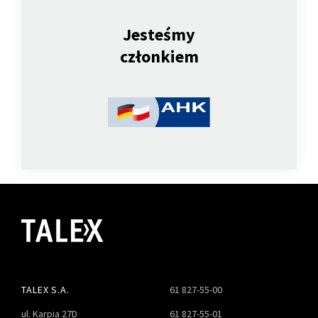
Jesteśmy
członkiem
TALEX S.A.
61 827-55-00
ul. Karpia 27D
61 827-55-01