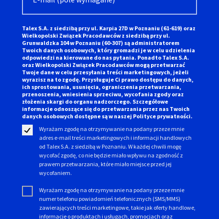
Talex S.A. z siedzibą przy ul. Karpia 27D w Poznaniu (61-619) oraz
Wielkopolski Związek Pracodawców z siedzibą przy ul.
Grunwaldzka 104 w Poznaniu (60-307) są administratorem
Twoich danych osobowych, który gromadzi je w celu udzielenia
odpowiedzi na kierowane do nas pytania. Ponadto Talex S.A.
oraz Wielkopolski Związek Pracodawców mogą przetwarzać
Twoje dane w celu przesyłania treści marketingowych, jeżeli
wyrazisz na to zgodę. Przysługuje Ci prawo dostępu do danych,
ich sprostowania, usunięcia, ograniczenia przetwarzania,
przenoszenia, wniesienia sprzeciwu, wycofania zgody oraz
złożenia skargi do organu nadzorczego. Szczegółowe
informacje odnoszące się do przetwarzania przez nas Twoich
danych osobowych dostępne są w naszej
Polityce prywatności.
Wyrażam zgodę na otrzymywanie na podany przeze mnie
adres e-mail treści marketingowych i informacji handlowych
od Talex S.A. z siedzibą w Poznaniu. W każdej chwili mogę
wycofać zgodę, co nie będzie miało wpływu na zgodność z
prawem przetwarzania, które miało miejsce przed jej
wycofaniem.
Wyrażam zgodę na otrzymywanie na podany przeze mnie
numer telefonu powiadomień telefonicznych (SMS/MMS)
zawierających treści marketingowe, takie jak oferty handlowe,
informacje o produktach i usługach, promocjach oraz