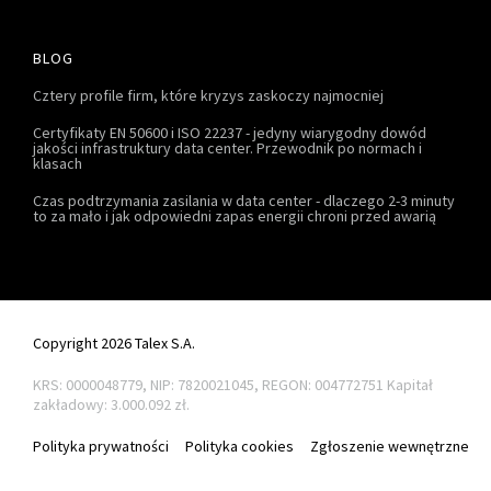
BLOG
Cztery profile firm, które kryzys zaskoczy najmocniej
Certyfikaty EN 50600 i ISO 22237 - jedyny wiarygodny dowód
jakości infrastruktury data center. Przewodnik po normach i
klasach
Czas podtrzymania zasilania w data center - dlaczego 2-3 minuty
to za mało i jak odpowiedni zapas energii chroni przed awarią
Copyright 2026 Talex S.A.
KRS: 0000048779, NIP: 7820021045, REGON: 004772751
Kapitał
zakładowy: 3.000.092 zł.
Polityka prywatności
Polityka cookies
Zgłoszenie wewnętrzne