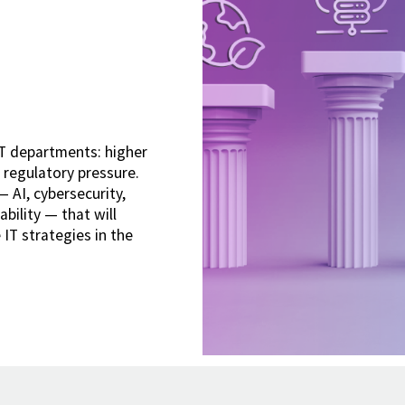
IT departments: higher
g regulatory pressure.
 — AI, cybersecurity,
bility — that will
IT strategies in the