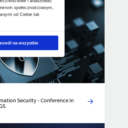
ołecznościowe i analizować
artnerom społecznościowym,
anymi od Ciebie lub
ezwól na wszystkie
mation Security - Conference in
SGS