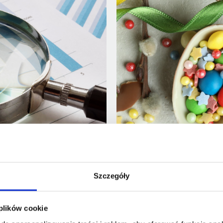
Szczegóły
Easter Charity Suppo
and 9001 audits
Kórnik-Bnin
 plików cookie