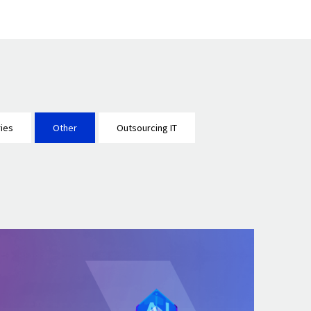
ies
Other
Outsourcing IT