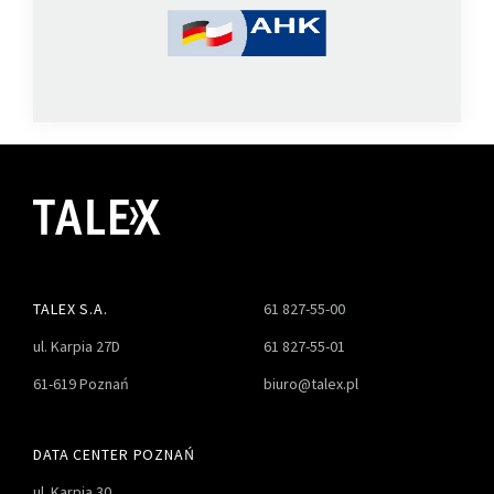
TALEX S.A.
61 827-55-00
ul. Karpia 27D
61 827-55-01
61-619 Poznań
biuro@talex.pl
DATA CENTER POZNAŃ
ul. Karpia 30