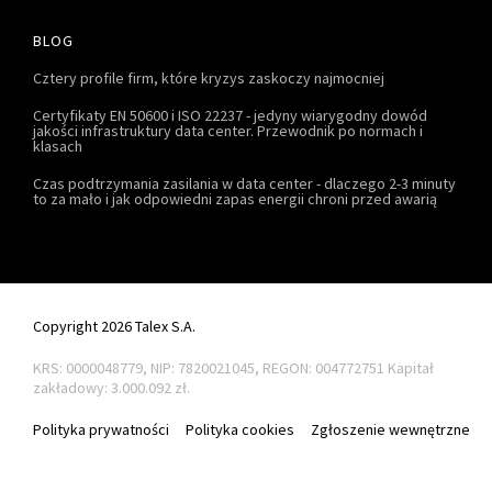
BLOG
Cztery profile firm, które kryzys zaskoczy najmocniej
Certyfikaty EN 50600 i ISO 22237 - jedyny wiarygodny dowód
jakości infrastruktury data center. Przewodnik po normach i
klasach
Czas podtrzymania zasilania w data center - dlaczego 2-3 minuty
to za mało i jak odpowiedni zapas energii chroni przed awarią
Copyright 2026 Talex S.A.
KRS: 0000048779, NIP: 7820021045, REGON: 004772751
Kapitał
zakładowy: 3.000.092 zł.
Polityka prywatności
Polityka cookies
Zgłoszenie wewnętrzne