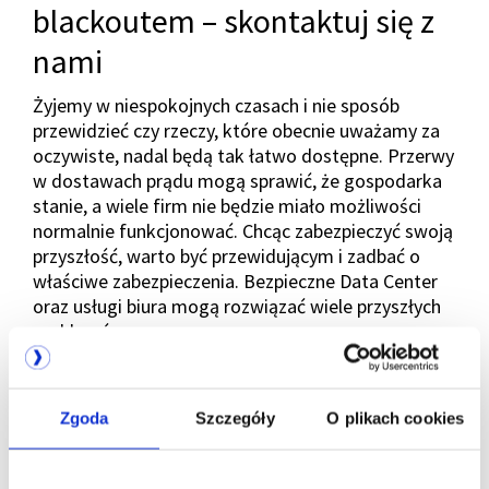
blackoutem – skontaktuj się z
nami
Żyjemy w niespokojnych czasach i nie sposób
przewidzieć czy rzeczy, które obecnie uważamy za
oczywiste, nadal będą tak łatwo dostępne. Przerwy
w dostawach prądu mogą sprawić, że gospodarka
stanie, a wiele firm nie będzie miało możliwości
normalnie funkcjonować. Chcąc zabezpieczyć swoją
przyszłość, warto być przewidującym i zadbać o
właściwe zabezpieczenia. Bezpieczne Data Center
oraz usługi biura mogą rozwiązać wiele przyszłych
problemów.
Chcesz dowiedzieć się więcej i zabezpieczyć
Zgoda
Szczegóły
O plikach cookies
swoje biuro z Talexem?