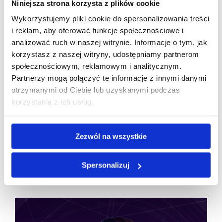
Skontaktuj się z nami już dziś!
Niniejsza strona korzysta z plików cookie
+48 61 8275 501
Wykorzystujemy pliki cookie do spersonalizowania treści
kontakt@talex.pl
i reklam, aby oferować funkcje społecznościowe i
analizować ruch w naszej witrynie. Informacje o tym, jak
korzystasz z naszej witryny, udostępniamy partnerom
społecznościowym, reklamowym i analitycznym.
Partnerzy mogą połączyć te informacje z innymi danymi
Ciągłość działania
Data Center
Inne
otrzymanymi od Ciebie lub uzyskanymi podczas
korzystania z ich usług.
IT dla firm
Zezwól na wszystkie
Artykuły, które mogą Cię
Spersonalizuj
zainteresować