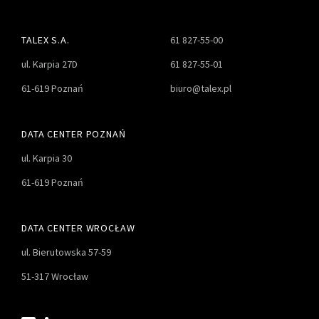
TALEX S.A.
61 827-55-00
ul. Karpia 27D
61 827-55-01
61-619 Poznań
biuro@talex.pl
DATA CENTER POZNAŃ
ul. Karpia 30
61-619 Poznań
DATA CENTER WROCŁAW
ul. Bierutowska 57-59
51-317 Wrocław