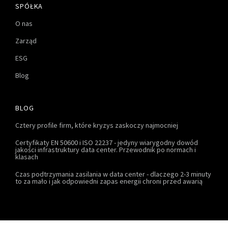
SPÓŁKA
O nas
Zarząd
ESG
Blog
BLOG
Cztery profile firm, które kryzys zaskoczy najmocniej
Certyfikaty EN 50600 i ISO 22237 - jedyny wiarygodny dowód
jakości infrastruktury data center. Przewodnik po normach i
klasach
Czas podtrzymania zasilania w data center - dlaczego 2-3 minuty
to za mało i jak odpowiedni zapas energii chroni przed awarią