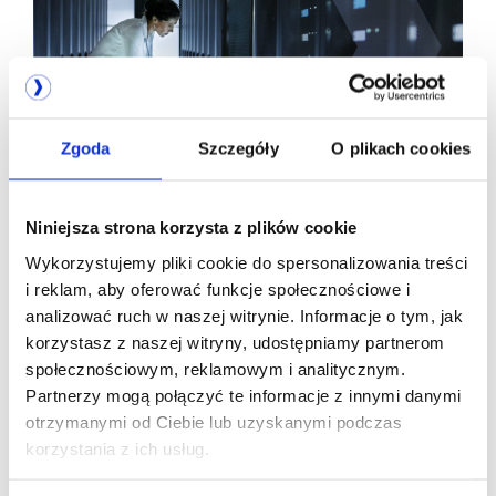
Zgoda
Szczegóły
O plikach cookies
Certyfikaty EN 50600 i ISO 22237 -
jedyny wiarygodny dowód jakości
Niniejsza strona korzysta z plików cookie
infrastruktury data center. Przewodnik
po normach i klasach
Wykorzystujemy pliki cookie do spersonalizowania treści
i reklam, aby oferować funkcje społecznościowe i
analizować ruch w naszej witrynie. Informacje o tym, jak
korzystasz z naszej witryny, udostępniamy partnerom
społecznościowym, reklamowym i analitycznym.
Partnerzy mogą połączyć te informacje z innymi danymi
otrzymanymi od Ciebie lub uzyskanymi podczas
korzystania z ich usług.
Jesteśmy