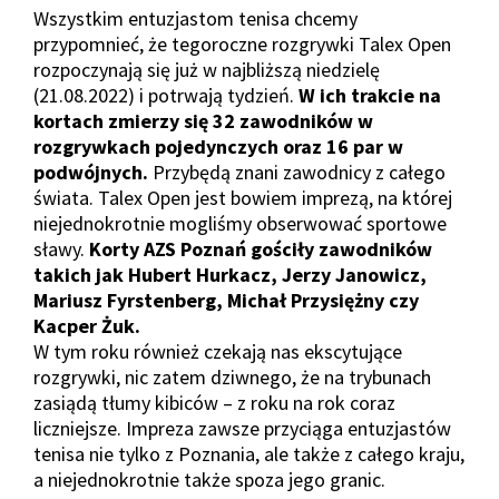
Wszystkim entuzjastom tenisa chcemy
przypomnieć, że tegoroczne rozgrywki Talex Open
rozpoczynają się już w najbliższą niedzielę
(21.08.2022) i potrwają tydzień.
W ich trakcie na
kortach zmierzy się 32 zawodników w
rozgrywkach pojedynczych oraz 16 par w
podwójnych.
Przybędą znani zawodnicy z całego
świata. Talex Open jest bowiem imprezą, na której
niejednokrotnie mogliśmy obserwować sportowe
sławy.
Korty AZS Poznań gościły zawodników
takich jak Hubert Hurkacz, Jerzy Janowicz,
Mariusz Fyrstenberg, Michał Przysiężny czy
Kacper Żuk.
W tym roku również czekają nas ekscytujące
rozgrywki, nic zatem dziwnego, że na trybunach
zasiądą tłumy kibiców – z roku na rok coraz
liczniejsze. Impreza zawsze przyciąga entuzjastów
tenisa nie tylko z Poznania, ale także z całego kraju,
a niejednokrotnie także spoza jego granic.