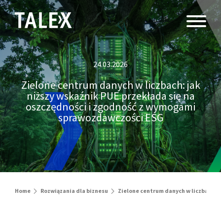
24.03.2026
Zielone centrum danych w liczbach: jak
niższy wskaźnik PUE przekłada się na
oszczędności i zgodność z wymogami
sprawozdawczości ESG
Home
Rozwiązania dla biznesu
Zielone centrum danych w liczbach: 