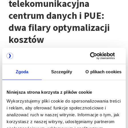
telekomunikacyjna
centrum danych i PUE:
dwa filary optymalizacji
kosztów
Zielone centrum danych często łączy niski PUE z
neutralnością telekomunikacyjną. Co to oznacza?
Zgoda
Szczegóły
O plikach cookies
Neutralność telekomunikacyjna centrum danych
daje klientom swobodę wyboru dostawcy
Niniejsza strona korzysta z plików cookie
łączności. Zamiast narzucać jednego operatora
(często po zawyżonych cenach), centrum
Wykorzystujemy pliki cookie do spersonalizowania treści
udostępnia punkty styku (meet-me rooms) z
i reklam, aby oferować funkcje społecznościowe i
wieloma operatorami.
analizować ruch w naszej witrynie. Informacje o tym, jak
korzystasz z naszej witryny, udostępniamy partnerom