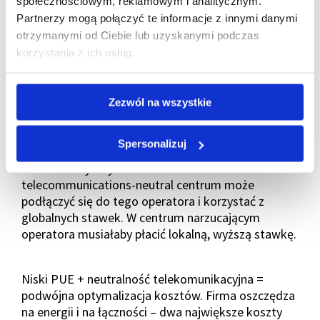
społecznościowym, reklamowym i analitycznym.
Firma może negocjować warunki z różnymi
Partnerzy mogą połączyć te informacje z innymi danymi
dostawcami i wybrać najtańszą, najszybszą lub
otrzymanymi od Ciebie lub uzyskanymi podczas
najlepiej dopasowaną ofertę. Może także
korzystania z ich usług.
wykorzystać globalne kontrakty korporacyjne z
operatorami – zamiast płacić lokalne stawki
narzucone przez centrum.
Zezwól na wszystkie
Przykład: Międzynarodowa korporacja ma globalny
Spersonalizuj
kontrakt z operatorem telekomunikacyjnym na
bardzo korzystnych warunkach. W
telecommunications-neutral centrum może
podłączyć się do tego operatora i korzystać z
globalnych stawek. W centrum narzucającym
operatora musiałaby płacić lokalną, wyższą stawkę.
Niski PUE + neutralność telekomunikacyjna =
podwójna optymalizacja kosztów. Firma oszczędza
na energii i na łączności – dwa największe koszty