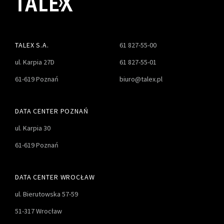
TALEX S.A.
61 827-55-00
ul. Karpia 27D
61 827-55-01
61-619 Poznań
biuro@talex.pl
DATA CENTER POZNAŃ
ul. Karpia 30
61-619 Poznań
DATA CENTER WROCŁAW
ul. Bierutowska 57-59
51-317 Wrocław