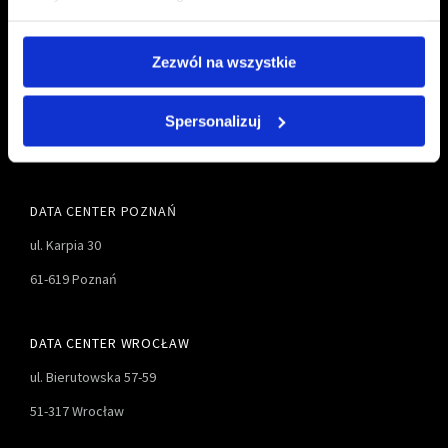
Zezwól na wszystkie
TALEX S.A.
61 827-55-00
ul. Karpia 27D
61 827-55-01
Spersonalizuj
61-619 Poznań
biuro@talex.pl
DATA CENTER POZNAŃ
ul. Karpia 30
61-619 Poznań
DATA CENTER WROCŁAW
ul. Bierutowska 57-59
51-317 Wrocław