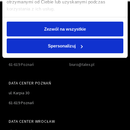
otrzymanymi od Ciebie lub uzyskanymi podczas
korzystania z ich usług.
Zezwól na wszystkie
TALEX S.A.
61 827-55-00
Spersonalizuj
ul. Karpia 27D
61 827-55-01
61-619 Poznań
biuro@talex.pl
DATA CENTER POZNAŃ
ul. Karpia 30
61-619 Poznań
DATA CENTER WROCŁAW