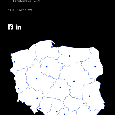
ul. Bierutowska 57-59
51-317 Wrocław