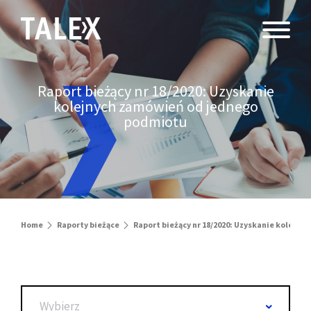
Raport bieżący nr 18/2020: Uzyskanie
kolejnych zamówień od jednego
podmiotu
Home
Raporty bieżące
Raport bieżący nr 18/2020: Uzyskanie kolejn
Wybierz