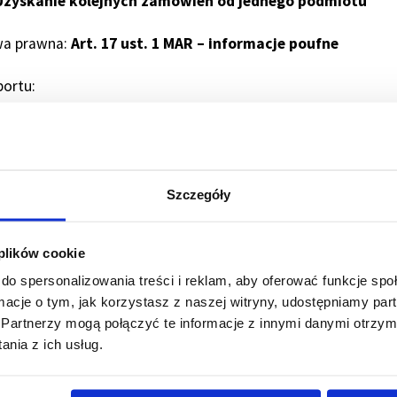
zyskanie kolejnych zamówień od jednego podmiotu
a prawna:
Art. 17 ust. 1 MAR – informacje poufne
portu:
alex S.A. informuje, że w okresie od dnia 26 października 202
20) do dnia publikacji niniejszego raportu, Spółka uzyskała
r Bank Polska S.A. z siedzibą w Warszawie. Łączna wartoś
 PLN. Największym z tych zamówień jest zamówienie z grudn
Szczegóły
N. Przedmiotem zamówienia jest dostawa usług informatyczn
 plików cookie
do spersonalizowania treści i reklam, aby oferować funkcje sp
ormacje o tym, jak korzystasz z naszej witryny, udostępniamy p
Partnerzy mogą połączyć te informacje z innymi danymi otrzym
nia z ich usług.
Jesteśmy