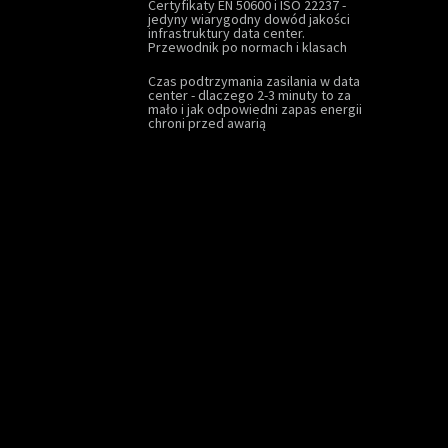
Certyfikaty EN 50600 i ISO 22237 -
jedyny wiarygodny dowód jakości
infrastruktury data center.
Przewodnik po normach i klasach
Czas podtrzymania zasilania w data
center - dlaczego 2-3 minuty to za
mało i jak odpowiedni zapas energii
chroni przed awarią