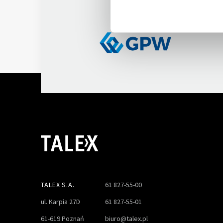
na GPW
TALEX S.A.
61 827-55-00
ul. Karpia 27D
61 827-55-01
61-619 Poznań
biuro@talex.pl