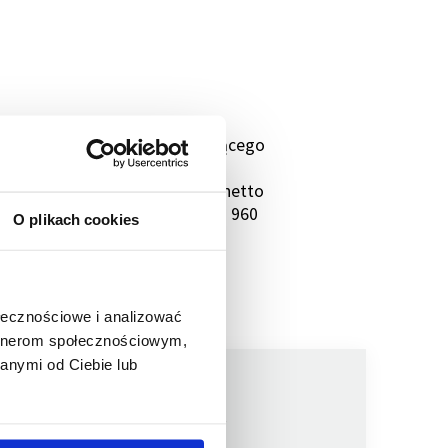
0 roku (publikacja raportu bieżącego
 szereg kolejnych zamówień od
ć uzyskanych zamówień wynosi netto
ia 2020 roku, o wartości netto 960
O plikach cookies
ych.
ołecznościowe i analizować
artnerom społecznościowym,
anymi od Ciebie lub
Jesteśmy