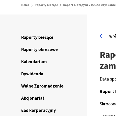
Home
Raporty bieżące
Raport bieżący nr 21/2020: Uzyskan
Wró
Raporty bieżące
Raporty okresowe
Rapo
Kalendarium
zam
Dywidenda
Data sp
Walne Zgromadzenie
Raport 
Akcjonariat
Skrócon
Ład korporacyjny