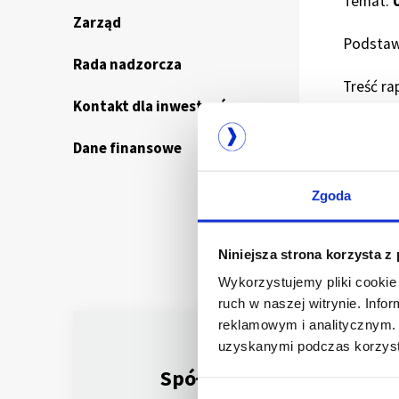
Temat:
U
Zarząd
Podstaw
Rada nadzorcza
Treść ra
Kontakt dla inwestorów
Zarząd T
Dane finansowe
nr 18/20
Santande
5,53 mln
Zgoda
tys. PL
Niniejsza strona korzysta z
Wykorzystujemy pliki cookie 
ruch w naszej witrynie. Inf
reklamowym i analitycznym. 
uzyskanymi podczas korzysta
Spółka notowana