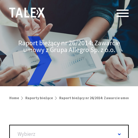
Raport bieżący nr 26/2014: Zawarcie
umowy z Grupa Allegro Sp. z o.o.
Home
Raporty bieżące
Raport bieżący nr 26/2014: Zawarcie umowy z Gr
Wybierz