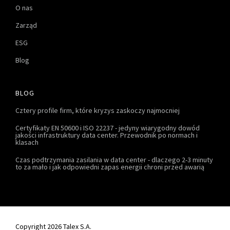
O nas
Zarząd
ESG
Blog
BLOG
Cztery profile firm, które kryzys zaskoczy najmocniej
Certyfikaty EN 50600 i ISO 22237 - jedyny wiarygodny dowód
jakości infrastruktury data center. Przewodnik po normach i
klasach
Czas podtrzymania zasilania w data center - dlaczego 2-3 minuty
to za mało i jak odpowiedni zapas energii chroni przed awarią
Copyright 2026 Talex S.A.