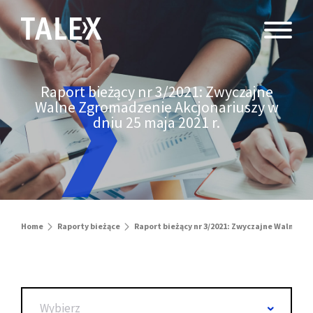
Raport bieżący nr 3/2021: Zwyczajne
Walne Zgromadzenie Akcjonariuszy w
dniu 25 maja 2021 r.
Home
Raporty bieżące
Raport bieżący nr 3/2021: Zwyczajne Walne Zg
Wybierz