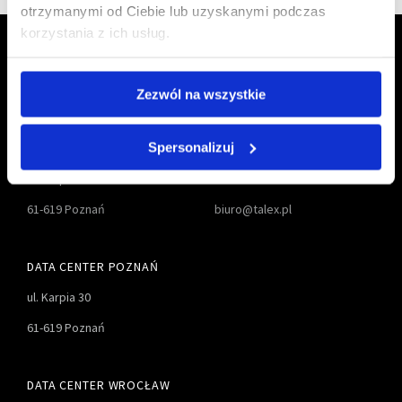
otrzymanymi od Ciebie lub uzyskanymi podczas
korzystania z ich usług.
Zezwól na wszystkie
Spersonalizuj
TALEX S.A.
61 827-55-00
ul. Karpia 27D
61 827-55-01
61-619 Poznań
biuro@talex.pl
DATA CENTER POZNAŃ
ul. Karpia 30
61-619 Poznań
DATA CENTER WROCŁAW