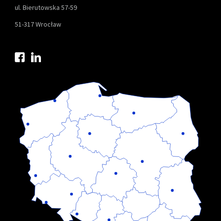
ul. Bierutowska 57-59
51-317 Wrocław