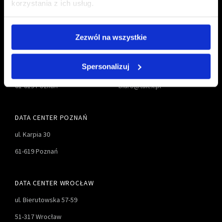
korzystania z ich usług.
Zezwól na wszystkie
TALEX S.A.
61 827-55-00
Spersonalizuj
ul. Karpia 27D
61 827-55-01
61-619 Poznań
biuro@talex.pl
DATA CENTER POZNAŃ
ul. Karpia 30
61-619 Poznań
DATA CENTER WROCŁAW
ul. Bierutowska 57-59
51-317 Wrocław