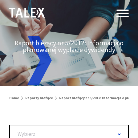
Raport bieżący nr 5/2012: Informacja o
planowanej wypłacie dywidendy
Home
Raporty bieżące
Raport bieżący nr 5/2012: Informacja o plan
Wybierz