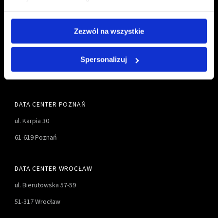
Zezwól na wszystkie
TALEX S.A.
61 827-55-00
ul. Karpia 27D
61 827-55-01
Spersonalizuj
61-619 Poznań
biuro@talex.pl
DATA CENTER POZNAŃ
ul. Karpia 30
61-619 Poznań
DATA CENTER WROCŁAW
ul. Bierutowska 57-59
51-317 Wrocław