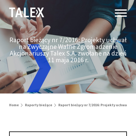
Raport bieżący nr 7/2016: Projekty uchwał
na Zwyczajne Walne Zgromadzenie
Akcjonariuszy Talex S.A. zwołane na dzień
11 maja 2016 r.
Home
Raporty bieżące
Raport bieżący nr 7/2016: Projekty uchwał na 