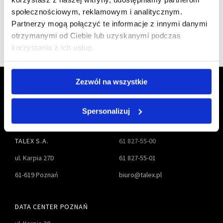
społecznościowym, reklamowym i analitycznym.
Partnerzy mogą połączyć te informacje z innymi danymi
otrzymanymi od Ciebie lub uzyskanymi podczas
korzystania z ich usług.
Zezwól na wszystkie
Spersonalizuj
TALEX S.A.
61 827-55-00
ul. Karpia 27D
61 827-55-01
61-619 Poznań
biuro@talex.pl
DATA CENTER POZNAŃ