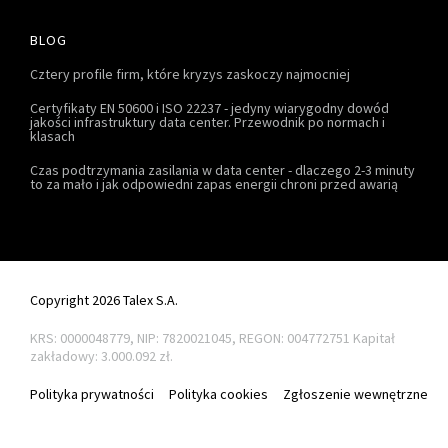
BLOG
Cztery profile firm, które kryzys zaskoczy najmocniej
Certyfikaty EN 50600 i ISO 22237 - jedyny wiarygodny dowód
jakości infrastruktury data center. Przewodnik po normach i
klasach
Czas podtrzymania zasilania w data center - dlaczego 2-3 minuty
to za mało i jak odpowiedni zapas energii chroni przed awarią
Copyright 2026 Talex S.A.
KRS: 0000048779, NIP: 7820021045, REGON: 004772751
Kapitał
zakładowy: 3.000.092 zł.
Polityka prywatności
Polityka cookies
Zgłoszenie wewnętrzne