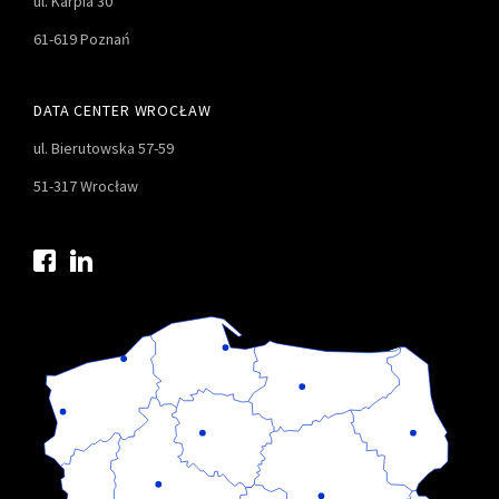
ul. Karpia 30
61-619 Poznań
DATA CENTER WROCŁAW
ul. Bierutowska 57-59
51-317 Wrocław