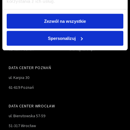
korzystania z ich usług.
Zezwól na wszystkie
TALEX S.A.
61 827-55-00
Spersonalizuj
ul. Karpia 27D
61 827-55-01
61-619 Poznań
biuro@talex.pl
DATA CENTER POZNAŃ
ul. Karpia 30
61-619 Poznań
DATA CENTER WROCŁAW
ul. Bierutowska 57-59
51-317 Wrocław