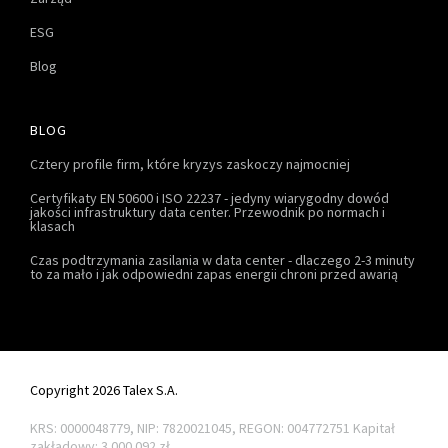
ESG
Blog
BLOG
Cztery profile firm, które kryzys zaskoczy najmocniej
Certyfikaty EN 50600 i ISO 22237 - jedyny wiarygodny dowód
jakości infrastruktury data center. Przewodnik po normach i
klasach
Czas podtrzymania zasilania w data center - dlaczego 2-3 minuty
to za mało i jak odpowiedni zapas energii chroni przed awarią
Copyright 2026 Talex S.A.
KRS: 0000048779, NIP: 7820021045, REGON: 004772751
Kapitał
zakładowy: 3.000.092 zł.