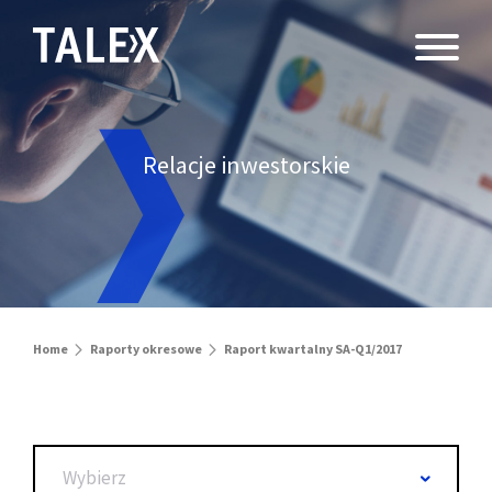
Relacje inwestorskie
Home
Raporty okresowe
Raport kwartalny SA-Q1/2017
Wybierz