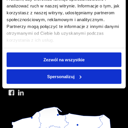
analizować ruch w naszej witrynie. Informacje o tym, jak
korzystasz z naszej witryny, udostępniamy partnerom
DATA CENTER POZNAŃ
społecznościowym, reklamowym i analitycznym.
ul. Karpia 30
Partnerzy mogą połączyć te informacje z innymi danymi
otrzymanymi od Ciebie lub uzyskanymi podczas
61-619 Poznań
korzystania z ich usług.
DATA CENTER WROCŁAW
Zezwól na wszystkie
ul. Bierutowska 57-59
51-317 Wrocław
Spersonalizuj