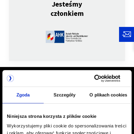
Jesteśmy
członkiem
Zgoda
Szczegóły
O plikach cookies
TALEX S.A.
61 827-55-00
Niniejsza strona korzysta z plików cookie
ul. Karpia 27D
61 827-55-01
Wykorzystujemy pliki cookie do spersonalizowania treści
61-619 Poznań
biuro@talex.pl
i reklam, aby oferować funkcje społecznościowe i