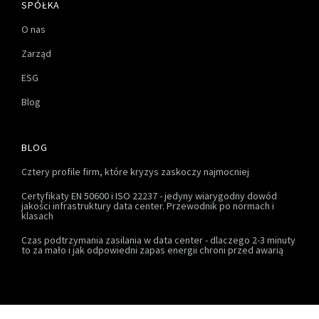
SPÓŁKA
O nas
Zarząd
ESG
Blog
BLOG
Cztery profile firm, które kryzys zaskoczy najmocniej
Certyfikaty EN 50600 i ISO 22237 - jedyny wiarygodny dowód
jakości infrastruktury data center. Przewodnik po normach i
klasach
Czas podtrzymania zasilania w data center - dlaczego 2-3 minuty
to za mało i jak odpowiedni zapas energii chroni przed awarią