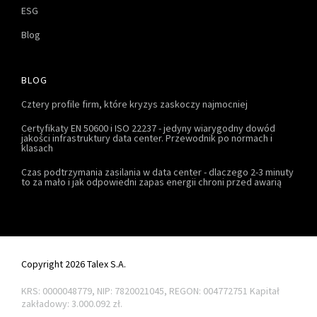
ESG
Blog
BLOG
Cztery profile firm, które kryzys zaskoczy najmocniej
Certyfikaty EN 50600 i ISO 22237 - jedyny wiarygodny dowód
jakości infrastruktury data center. Przewodnik po normach i
klasach
Czas podtrzymania zasilania w data center - dlaczego 2-3 minuty
to za mało i jak odpowiedni zapas energii chroni przed awarią
Copyright 2026 Talex S.A.
KRS: 0000048779, NIP: 7820021045, REGON: 004772751
Kapitał
zakładowy: 3.000.092 zł.