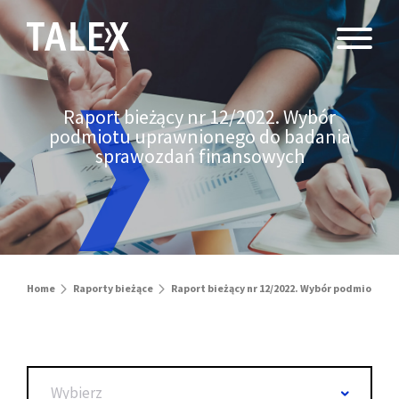
Raport bieżący nr 12/2022. Wybór
podmiotu uprawnionego do badania
sprawozdań finansowych
Home
Raporty bieżące
Raport bieżący nr 12/2022. Wybór podmiotu 
Wybierz