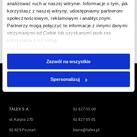
analizować ruch w naszej witrynie. Informacje o tym, jak
członkiem
korzystasz z naszej witryny, udostępniamy partnerom
społecznościowym, reklamowym i analitycznym.
Partnerzy mogą połączyć te informacje z innymi danymi
otrzymanymi od Ciebie lub uzyskanymi podczas
korzystania z ich usług.
Zezwól na wszystkie
Spersonalizuj
TALEX S.A.
61 827-55-00
ul. Karpia 27D
61 827-55-01
61-619 Poznań
biuro@talex.pl