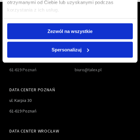
otrzymanymi od Ciebie lub uzyskanymi podczas
korzystania z ich usług.
Zezwól na wszystkie
TALEX S.A.
61 827-55-00
Spersonalizuj
ul. Karpia 27D
61 827-55-01
61-619 Poznań
biuro@talex.pl
DATA CENTER POZNAŃ
ul. Karpia 30
61-619 Poznań
DATA CENTER WROCŁAW