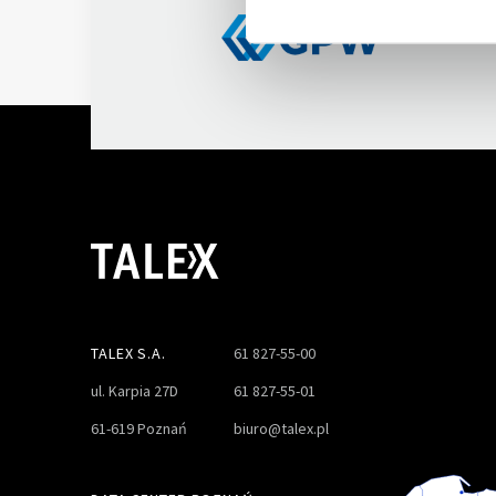
TALEX S.A.
61 827-55-00
ul. Karpia 27D
61 827-55-01
61-619 Poznań
biuro@talex.pl