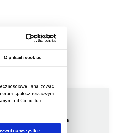
O plikach cookies
ołecznościowe i analizować
artnerom społecznościowym,
anymi od Ciebie lub
Jesteśmy
członkiem
ezwól na wszystkie