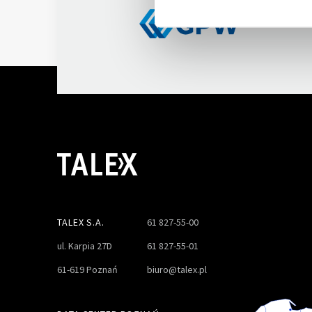
TALEX S.A.
61 827-55-00
ul. Karpia 27D
61 827-55-01
61-619 Poznań
biuro@talex.pl