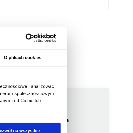
O plikach cookies
ołecznościowe i analizować
artnerom społecznościowym,
anymi od Ciebie lub
Jesteśmy
członkiem
ezwól na wszystkie