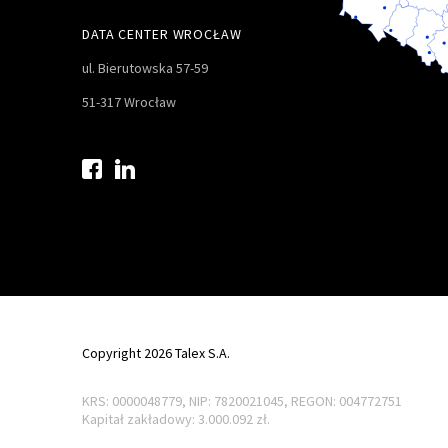
DATA CENTER WROCŁAW
ul. Bierutowska 57-59
51-317 Wrocław
Copyright 2026 Talex S.A.
KRS: 0000048779, NIP: 7820021045, REGON: 004772751
Kapitał zakładowy: 3.000.092 zł.