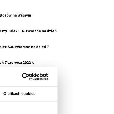
% głosów na Walnym
zy Talex S.A. zwołane na dzień
lex S.A. zwołane na dzień 7
ń 7 czerwca 2022 r.
 Walne Zgromadzenie
zdania o wynagrodzeniach
O plikach cookies
ch