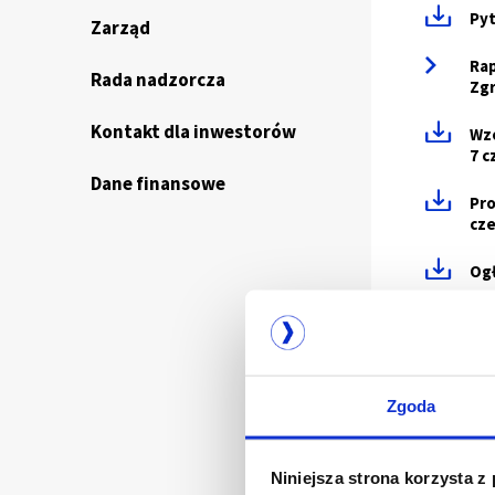
Pyt
Zarząd
Rap
Rada nadzorcza
Zg
Kontakt dla inwestorów
Wzó
7 c
Dane finansowe
Pro
cze
Ogł
Opi
Akc
Rap
Zgoda
Roc
Niniejsza strona korzysta z
Spr