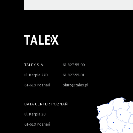
TALEX S.A.
61 827-55-00
ul. Karpia 27D
61 827-55-01
61-619 Poznań
biuro@talex.pl
DATA CENTER POZNAŃ
ul. Karpia 30
61-619 Poznań