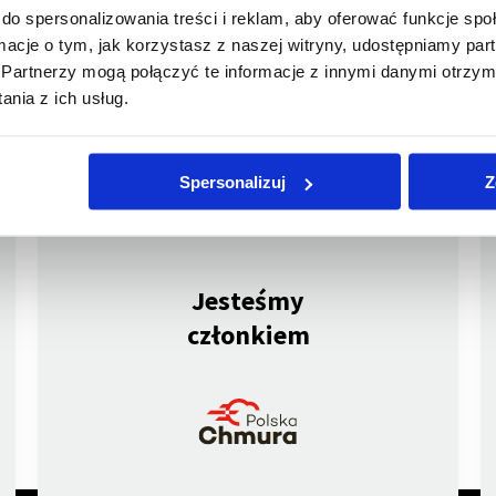
do spersonalizowania treści i reklam, aby oferować funkcje sp
ort roczny SA-R2021
ormacje o tym, jak korzystasz z naszej witryny, udostępniamy p
Partnerzy mogą połączyć te informacje z innymi danymi otrzym
ormacje o akcjach Talex S.A.
nia z ich usług.
Spersonalizuj
Z
Jesteśmy
członkiem