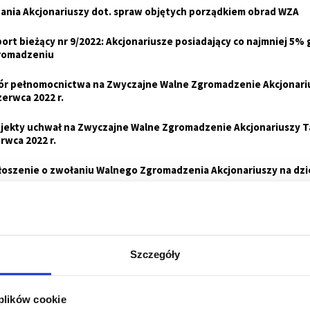
ania Akcjonariuszy dot. spraw objętych porządkiem obrad WZA
ort bieżący nr 9/2022: Akcjonariusze posiadający co najmniej 5
romadzeniu
r pełnomocnictwa na Zwyczajne Walne Zgromadzenie Akcjonarius
zerwca 2022 r.
jekty uchwał na Zwyczajne Walne Zgromadzenie Akcjonariuszy Ta
rwca 2022 r.
oszenie o zwołaniu Walnego Zgromadzenia Akcjonariuszy na dzie
nia Rady Nadzorczej dotycząca projektów uchwał na Zwyczajne
jonariuszy Talex S.A. planowanego na dzień 7 czerwca 2022 r.
ort Niezależnego Biegłego Rewidenta w zakresie oceny sprawo
Szczegóły
zne sprawozdanie Rady Nadzorczej Talex S.A. o wynagrodzenia
 plików cookie
awozdanie Rady Nadzorczej z działalności w roku 2021r.