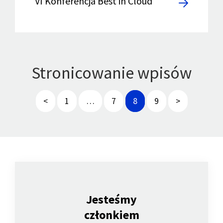
VI Konferencja Best in Cloud
Stronicowanie wpisów
<
1
…
7
8
9
>
Jesteśmy
członkiem