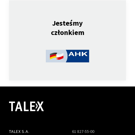
Jesteśmy
członkiem
TALEX S.A.
61 827-55-00