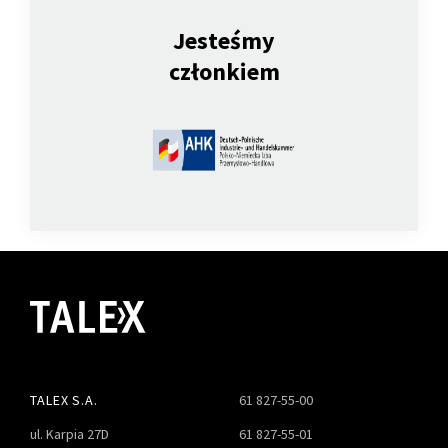
Jesteśmy
członkiem
TALEX S.A.
61 827-55-00
ul. Karpia 27D
61 827-55-01