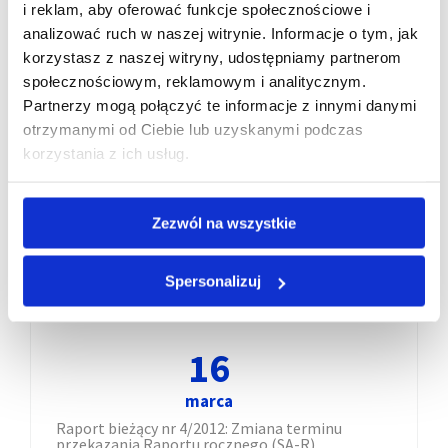
Raport bieżący nr 6/2012: Zwyczajne Walne
i reklam, aby oferować funkcje społecznościowe i
Zgromadzenie Akcjonariuszy w dniu 18 kwietnia
analizować ruch w naszej witrynie. Informacje o tym, jak
2012 r.
korzystasz z naszej witryny, udostępniamy partnerom
społecznościowym, reklamowym i analitycznym.
Partnerzy mogą połączyć te informacje z innymi danymi
otrzymanymi od Ciebie lub uzyskanymi podczas
16
korzystania z ich usług.
marca
Zezwól na wszystkie
Raport bieżący nr 5/2012: Informacja o
planowanej wypłacie dywidendy
Spersonalizuj
16
marca
Raport bieżący nr 4/2012: Zmiana terminu
przekazania Raportu rocznego (SA-R)