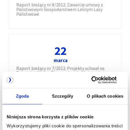
Raport bieżący nr 8/2012: Zawarcie umowy z
Państwowym Gospodarstwem Leśnym Lasy
Państwowe
22
marca
Raport bieżący nr 7/2012: Projekty uchwał na
Zwyczajne Walne Zgromadzenie Akcjonariuszy
Talex S.A. zwołane na dzień 18 kwietnia 2012 r.
Zgoda
Szczegóły
O plikach cookies
22
Niniejsza strona korzysta z plików cookie
marca
Wykorzystujemy pliki cookie do spersonalizowania treści