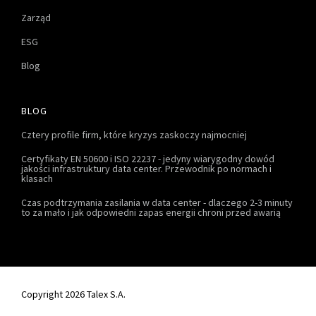
Zarząd
ESG
Blog
BLOG
Cztery profile firm, które kryzys zaskoczy najmocniej
Certyfikaty EN 50600 i ISO 22237 - jedyny wiarygodny dowód
jakości infrastruktury data center. Przewodnik po normach i
klasach
Czas podtrzymania zasilania w data center - dlaczego 2-3 minuty
to za mało i jak odpowiedni zapas energii chroni przed awarią
Copyright 2026 Talex S.A.